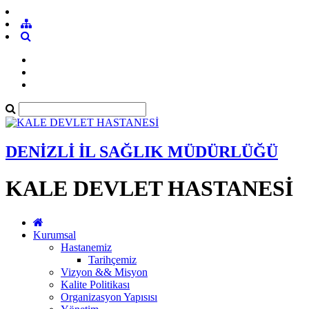
DENİZLİ İL SAĞLIK MÜDÜRLÜĞÜ
KALE DEVLET HASTANESİ
Kurumsal
Hastanemiz
Tarihçemiz
Vizyon && Misyon
Kalite Politikası
Organizasyon Yapısısı