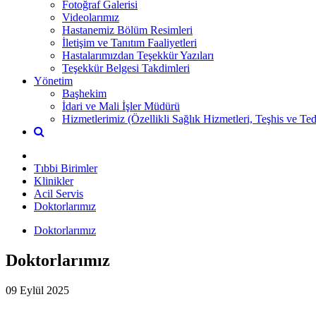
Fotoğraf Galerisi
Videolarımız
Hastanemiz Bölüm Resimleri
İletişim ve Tanıtım Faaliyetleri
Hastalarımızdan Teşekkür Yazıları
Teşekkür Belgesi Takdimleri
Yönetim
Başhekim
İdari ve Mali İşler Müdürü
Hizmetlerimiz (Özellikli Sağlık Hizmetleri, Teşhis ve Ted
Tıbbi Birimler
Klinikler
Acil Servis
Doktorlarımız
Doktorlarımız
Doktorlarımız
09 Eylül 2025