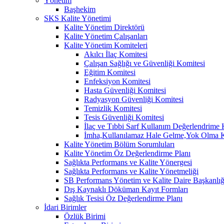
Yönetim
Başhekim
SKS Kalite Yönetimi
Kalite Yönetim Direktörü
Kalite Yönetim Çalışanları
Kalite Yönetim Komiteleri
Akılcı İlaç Komitesi
Çalışan Sağlığı ve Güvenliği Komitesi
Eğitim Komitesi
Enfeksiyon Komitesi
Hasta Güvenliği Komitesi
Radyasyon Güvenliği Komitesi
Temizlik Komitesi
Tesis Güvenliği Komitesi
İlaç ve Tıbbi Sarf Kullanım Değerlendrime 
İmha,Kullanılamaz Hale Gelme,Yok Olma K
Kalite Yönetim Bölüm Sorumluları
Kalite Yönetim Öz Değerlendirme Planı
Sağlıkta Performans ve Kalite Yönergesi
Sağlıkta Performans ve Kalite Yönetmeliği
SB Performans Yönetim ve Kalite Daire Başkanlığ
Dış Kaynaklı Döküman Kayıt Formları
Sağlık Tesisi Öz Değerlendirme Planı
İdari Birimler
Özlük Birimi