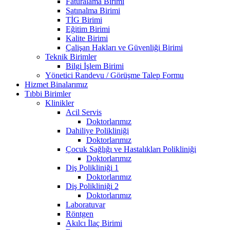
Faturalama Birimi
Satınalma Birimi
TİG Birimi
Eğitim Birimi
Kalite Birimi
Çalişan Hakları ve Güvenliği Birimi
Teknik Birimler
Bilgi İşlem Birimi
Yönetici Randevu / Görüşme Talep Formu
Hizmet Binalarımız
Tıbbi Birimler
Klinikler
Acil Servis
Doktorlarımız
Dahiliye Polikliniği
Doktorlarımız
Çocuk Sağlığı ve Hastalıkları Polikliniği
Doktorlarımız
Diş Polikliniği 1
Doktorlarımız
Diş Polikliniği 2
Doktorlarımız
Laboratuvar
Röntgen
Akılcı İlaç Birimi