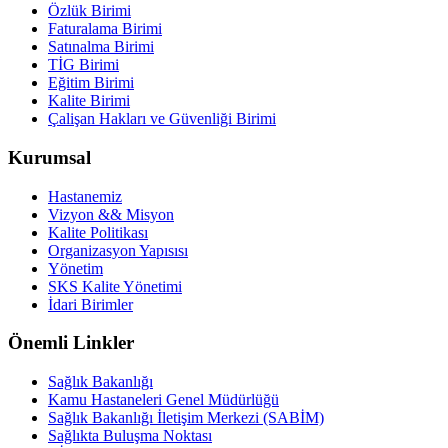
Özlük Birimi
Faturalama Birimi
Satınalma Birimi
TİG Birimi
Eğitim Birimi
Kalite Birimi
Çalişan Hakları ve Güvenliği Birimi
Kurumsal
Hastanemiz
Vizyon && Misyon
Kalite Politikası
Organizasyon Yapısısı
Yönetim
SKS Kalite Yönetimi
İdari Birimler
Önemli Linkler
Sağlık Bakanlığı
Kamu Hastaneleri Genel Müdürlüğü
Sağlık Bakanlığı İletişim Merkezi (SABİM)
Sağlıkta Buluşma Noktası