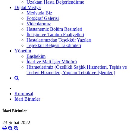
Uzaktan Hasta Değerlendirme
Dijital Medya
Medyada Biz
Fotoğraf Galerisi
Videolarımız
Hastanemiz Bölüm Resimleri
İletişim ve Tanıtım Faaliyetleri
Hastalarımızdan Teşekkür Yazıları
Teşekkür Belgesi Takdimleri
Yönetim
Başhekim
İdari ve Mali İşler Müdürü
Hizmetlerimiz (Özellikli Sağlık Hizmetleri, Teşhis ve
Tedavi Hizmetleri, Yapılan Tetkik ve İşlemler )
Kurumsal
İdari Birimler
İdari Birimler
23 Şubat 2022