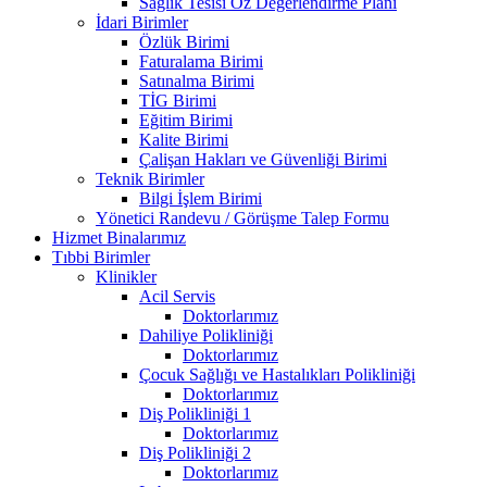
Sağlık Tesisi Öz Değerlendirme Planı
İdari Birimler
Özlük Birimi
Faturalama Birimi
Satınalma Birimi
TİG Birimi
Eğitim Birimi
Kalite Birimi
Çalişan Hakları ve Güvenliği Birimi
Teknik Birimler
Bilgi İşlem Birimi
Yönetici Randevu / Görüşme Talep Formu
Hizmet Binalarımız
Tıbbi Birimler
Klinikler
Acil Servis
Doktorlarımız
Dahiliye Polikliniği
Doktorlarımız
Çocuk Sağlığı ve Hastalıkları Polikliniği
Doktorlarımız
Diş Polikliniği 1
Doktorlarımız
Diş Polikliniği 2
Doktorlarımız