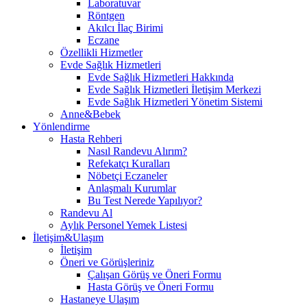
Laboratuvar
Röntgen
Akılcı İlaç Birimi
Eczane
Özellikli Hizmetler
Evde Sağlık Hizmetleri
Evde Sağlık Hizmetleri Hakkında
Evde Sağlık Hizmetleri İletişim Merkezi
Evde Sağlık Hizmetleri Yönetim Sistemi
Anne&Bebek
Yönlendirme
Hasta Rehberi
Nasıl Randevu Alırım?
Refekatçı Kuralları
Nöbetçi Eczaneler
Anlaşmalı Kurumlar
Bu Test Nerede Yapılıyor?
Randevu Al
Aylık Personel Yemek Listesi
İletişim&Ulaşım
İletişim
Öneri ve Görüşleriniz
Çalışan Görüş ve Öneri Formu
Hasta Görüş ve Öneri Formu
Hastaneye Ulaşım