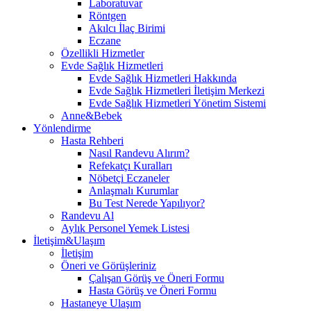
Laboratuvar
Röntgen
Akılcı İlaç Birimi
Eczane
Özellikli Hizmetler
Evde Sağlık Hizmetleri
Evde Sağlık Hizmetleri Hakkında
Evde Sağlık Hizmetleri İletişim Merkezi
Evde Sağlık Hizmetleri Yönetim Sistemi
Anne&Bebek
Yönlendirme
Hasta Rehberi
Nasıl Randevu Alırım?
Refekatçı Kuralları
Nöbetçi Eczaneler
Anlaşmalı Kurumlar
Bu Test Nerede Yapılıyor?
Randevu Al
Aylık Personel Yemek Listesi
İletişim&Ulaşım
İletişim
Öneri ve Görüşleriniz
Çalışan Görüş ve Öneri Formu
Hasta Görüş ve Öneri Formu
Hastaneye Ulaşım