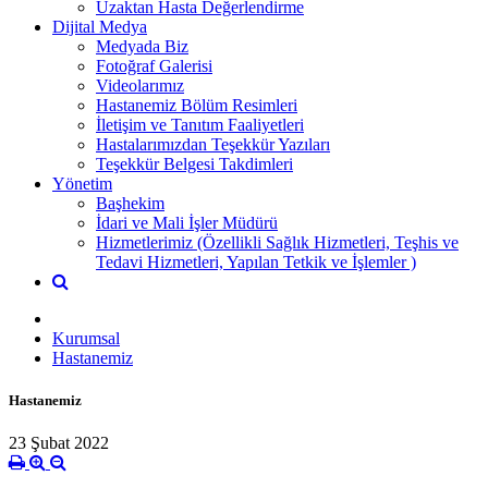
Uzaktan Hasta Değerlendirme
Dijital Medya
Medyada Biz
Fotoğraf Galerisi
Videolarımız
Hastanemiz Bölüm Resimleri
İletişim ve Tanıtım Faaliyetleri
Hastalarımızdan Teşekkür Yazıları
Teşekkür Belgesi Takdimleri
Yönetim
Başhekim
İdari ve Mali İşler Müdürü
Hizmetlerimiz (Özellikli Sağlık Hizmetleri, Teşhis ve
Tedavi Hizmetleri, Yapılan Tetkik ve İşlemler )
Kurumsal
Hastanemiz
Hastanemiz
23 Şubat 2022