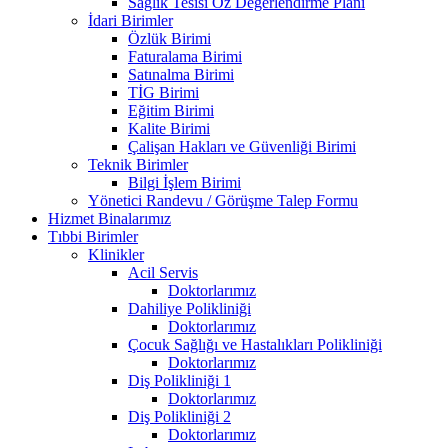
Sağlık Tesisi Öz Değerlendirme Planı
İdari Birimler
Özlük Birimi
Faturalama Birimi
Satınalma Birimi
TİG Birimi
Eğitim Birimi
Kalite Birimi
Çalişan Hakları ve Güvenliği Birimi
Teknik Birimler
Bilgi İşlem Birimi
Yönetici Randevu / Görüşme Talep Formu
Hizmet Binalarımız
Tıbbi Birimler
Klinikler
Acil Servis
Doktorlarımız
Dahiliye Polikliniği
Doktorlarımız
Çocuk Sağlığı ve Hastalıkları Polikliniği
Doktorlarımız
Diş Polikliniği 1
Doktorlarımız
Diş Polikliniği 2
Doktorlarımız