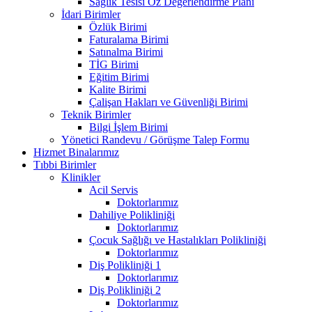
Sağlık Tesisi Öz Değerlendirme Planı
İdari Birimler
Özlük Birimi
Faturalama Birimi
Satınalma Birimi
TİG Birimi
Eğitim Birimi
Kalite Birimi
Çalişan Hakları ve Güvenliği Birimi
Teknik Birimler
Bilgi İşlem Birimi
Yönetici Randevu / Görüşme Talep Formu
Hizmet Binalarımız
Tıbbi Birimler
Klinikler
Acil Servis
Doktorlarımız
Dahiliye Polikliniği
Doktorlarımız
Çocuk Sağlığı ve Hastalıkları Polikliniği
Doktorlarımız
Diş Polikliniği 1
Doktorlarımız
Diş Polikliniği 2
Doktorlarımız