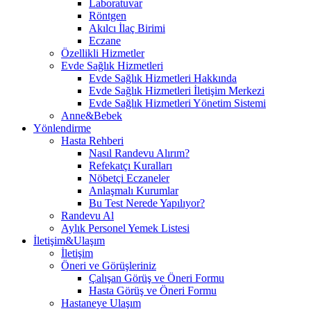
Laboratuvar
Röntgen
Akılcı İlaç Birimi
Eczane
Özellikli Hizmetler
Evde Sağlık Hizmetleri
Evde Sağlık Hizmetleri Hakkında
Evde Sağlık Hizmetleri İletişim Merkezi
Evde Sağlık Hizmetleri Yönetim Sistemi
Anne&Bebek
Yönlendirme
Hasta Rehberi
Nasıl Randevu Alırım?
Refekatçı Kuralları
Nöbetçi Eczaneler
Anlaşmalı Kurumlar
Bu Test Nerede Yapılıyor?
Randevu Al
Aylık Personel Yemek Listesi
İletişim&Ulaşım
İletişim
Öneri ve Görüşleriniz
Çalışan Görüş ve Öneri Formu
Hasta Görüş ve Öneri Formu
Hastaneye Ulaşım