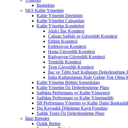
Yönetim
Başhekim
SKS Kalite Yönetimi
Kalite Yönetim Direktörü
Kalite Yönetim Çalışanları
Kalite Yönetim Komiteleri
Akılcı İlaç Komitesi
Çalışan Sağlığı ve Güvenliği Komitesi
Eğitim Komitesi
Enfeksiyon Komitesi
Hasta Güvenliği Komitesi
Radyasyon Güvenliği Komitesi
Temizlik Komitesi
Tesis Güvenliği Komitesi
İlaç ve Tıbbi Sarf Kullanım Değerlendrime 
İmha,Kullanılamaz Hale Gelme,Yok Olma K
Kalite Yönetim Bölüm Sorumluları
Kalite Yönetim Öz Değerlendirme Planı
Sağlıkta Performans ve Kalite Yönergesi
Sağlıkta Performans ve Kalite Yönetmeliği
SB Performans Yönetim ve Kalite Daire Başkanlığ
Dış Kaynaklı Döküman Kayıt Formları
Sağlık Tesisi Öz Değerlendirme Planı
İdari Birimler
Özlük Birimi