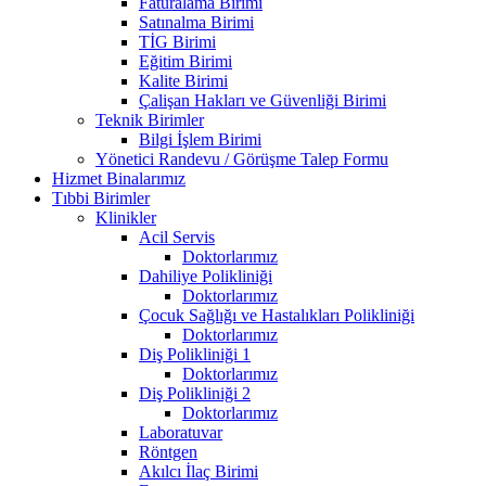
Faturalama Birimi
Satınalma Birimi
TİG Birimi
Eğitim Birimi
Kalite Birimi
Çalişan Hakları ve Güvenliği Birimi
Teknik Birimler
Bilgi İşlem Birimi
Yönetici Randevu / Görüşme Talep Formu
Hizmet Binalarımız
Tıbbi Birimler
Klinikler
Acil Servis
Doktorlarımız
Dahiliye Polikliniği
Doktorlarımız
Çocuk Sağlığı ve Hastalıkları Polikliniği
Doktorlarımız
Diş Polikliniği 1
Doktorlarımız
Diş Polikliniği 2
Doktorlarımız
Laboratuvar
Röntgen
Akılcı İlaç Birimi