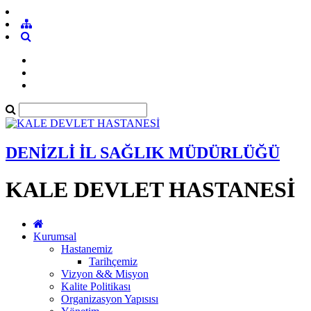
DENİZLİ İL SAĞLIK MÜDÜRLÜĞÜ
KALE DEVLET HASTANESİ
Kurumsal
Hastanemiz
Tarihçemiz
Vizyon && Misyon
Kalite Politikası
Organizasyon Yapısısı