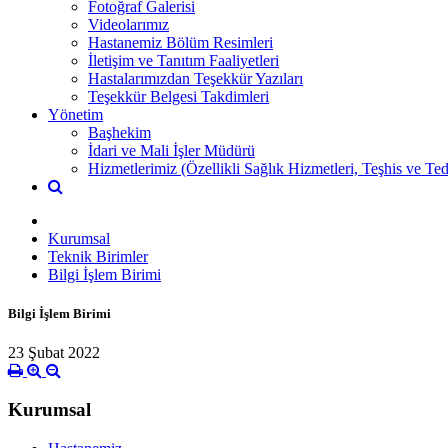
Fotoğraf Galerisi
Videolarımız
Hastanemiz Bölüm Resimleri
İletişim ve Tanıtım Faaliyetleri
Hastalarımızdan Teşekkür Yazıları
Teşekkür Belgesi Takdimleri
Yönetim
Başhekim
İdari ve Mali İşler Müdürü
Hizmetlerimiz (Özellikli Sağlık Hizmetleri, Teşhis ve Ted
Kurumsal
Teknik Birimler
Bilgi İşlem Birimi
Bilgi İşlem Birimi
23 Şubat 2022
Kurumsal