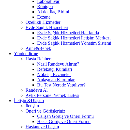
Laboratuvar
Röntgen
Akılcı İlaç Birimi
Eczane
Özellikli Hizmetler
Evde Sağlık Hizmetleri
Evde Sağlık Hizmetleri Hakkında
Evde Sağlık Hizmetleri İletişim Merkezi
Evde Sağlık Hizmetleri Yönetim Sistemi
Anne&Bebek
Yönlendirme
Hasta Rehberi
Nasıl Randevu Alırım?
Refekatçı Kuralları
Nöbetçi Eczaneler
Anlaşmalı Kurumlar
Bu Test Nerede Yapılıyor?
Randevu Al
Aylık Personel Yemek Listesi
İletişim&Ulaşım
İletişim
Öneri ve Görüşleriniz
Çalışan Görüş ve Öneri Formu
Hasta Görüş ve Öneri Formu
Hastaneye Ulaşım