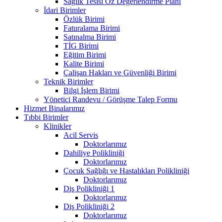
Sağlık Tesisi Öz Değerlendirme Planı
İdari Birimler
Özlük Birimi
Faturalama Birimi
Satınalma Birimi
TİG Birimi
Eğitim Birimi
Kalite Birimi
Çalişan Hakları ve Güvenliği Birimi
Teknik Birimler
Bilgi İşlem Birimi
Yönetici Randevu / Görüşme Talep Formu
Hizmet Binalarımız
Tıbbi Birimler
Klinikler
Acil Servis
Doktorlarımız
Dahiliye Polikliniği
Doktorlarımız
Çocuk Sağlığı ve Hastalıkları Polikliniği
Doktorlarımız
Diş Polikliniği 1
Doktorlarımız
Diş Polikliniği 2
Doktorlarımız