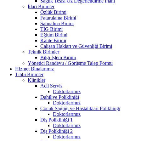
Sağlık Tesisi Öz Değerlendirme Planı
İdari Birimler
Özlük Birimi
Faturalama Birimi
Satınalma Birimi
TİG Birimi
Eğitim Birimi
Kalite Birimi
Çalişan Hakları ve Güvenliği Birimi
Teknik Birimler
Bilgi İşlem Birimi
Yönetici Randevu / Görüşme Talep Formu
Hizmet Binalarımız
Tıbbi Birimler
Klinikler
Acil Servis
Doktorlarımız
Dahiliye Polikliniği
Doktorlarımız
Çocuk Sağlığı ve Hastalıkları Polikliniği
Doktorlarımız
Diş Polikliniği 1
Doktorlarımız
Diş Polikliniği 2
Doktorlarımız