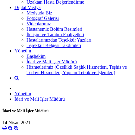
Uzaktan Hasta Değerlendirme
Dijital Medya
Medyada Biz
Fotoğraf Galerisi
Videolarımız
Hastanemiz Bölüm Resimleri
İletişim ve Tanıtım Faaliyetleri
Hastalarımızdan Teşekkür Yazıları
Teşekkür Belgesi Takdimleri
Yönetim
Başhekim
İdari ve Mali İşler Müdürü
Hizmetlerimiz (Özellikli Sağlık Hizmetleri, Teşhis ve
Tedavi Hizmetleri, Yapılan Tetkik ve İşlemler )
Yönetim
İdari ve Mali İşler Müdürü
İdari ve Mali İşler Müdürü
14 Nisan 2021