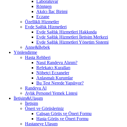
Laboratuvar
Röntgen
Akılcı İlaç Birimi
Eczane
Özellikli Hizmetler
Evde Sağlık Hizmetleri
Evde Sağlık Hizmetleri Hakkında
Evde Sağlık Hizmetleri İletişim Merkezi
Evde Sağlık Hizmetleri Yönetim Sistemi
Anne&Bebek
Yönlendirme
Hasta Rehberi
Nasıl Randevu Alırım?
Refekatçı Kuralları
Nöbetçi Eczaneler
Anlaşmalı Kurumlar
Bu Test Nerede Yapılıyor?
Randevu Al
Aylık Personel Yemek Listesi
İletişim&Ulaşım
İletişim
Öneri ve Görüşleriniz
Çalışan Görüş ve Öneri Formu
Hasta Görüş ve Öneri Formu
Hastaneye Ulaşım