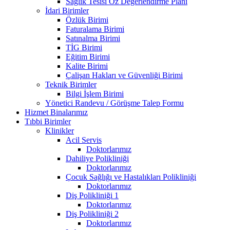
Sağlık Tesisi Öz Değerlendirme Planı
İdari Birimler
Özlük Birimi
Faturalama Birimi
Satınalma Birimi
TİG Birimi
Eğitim Birimi
Kalite Birimi
Çalişan Hakları ve Güvenliği Birimi
Teknik Birimler
Bilgi İşlem Birimi
Yönetici Randevu / Görüşme Talep Formu
Hizmet Binalarımız
Tıbbi Birimler
Klinikler
Acil Servis
Doktorlarımız
Dahiliye Polikliniği
Doktorlarımız
Çocuk Sağlığı ve Hastalıkları Polikliniği
Doktorlarımız
Diş Polikliniği 1
Doktorlarımız
Diş Polikliniği 2
Doktorlarımız