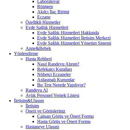
Laboratuvar
Röntgen
Akılcı İlaç Birimi
Eczane
Özellikli Hizmetler
Evde Sağlık Hizmetleri
Evde Sağlık Hizmetleri Hakkında
Evde Sağlık Hizmetleri İletişim Merkezi
Evde Sağlık Hizmetleri Yönetim Sistemi
Anne&Bebek
Yönlendirme
Hasta Rehberi
Nasıl Randevu Alırım?
Refekatçı Kuralları
Nöbetçi Eczaneler
Anlaşmalı Kurumlar
Bu Test Nerede Yapılıyor?
Randevu Al
Aylık Personel Yemek Listesi
İletişim&Ulaşım
İletişim
Öneri ve Görüşleriniz
Çalışan Görüş ve Öneri Formu
Hasta Görüş ve Öneri Formu
Hastaneye Ulaşım