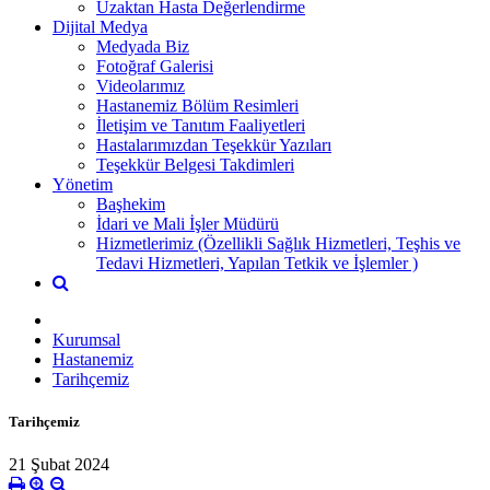
Uzaktan Hasta Değerlendirme
Dijital Medya
Medyada Biz
Fotoğraf Galerisi
Videolarımız
Hastanemiz Bölüm Resimleri
İletişim ve Tanıtım Faaliyetleri
Hastalarımızdan Teşekkür Yazıları
Teşekkür Belgesi Takdimleri
Yönetim
Başhekim
İdari ve Mali İşler Müdürü
Hizmetlerimiz (Özellikli Sağlık Hizmetleri, Teşhis ve
Tedavi Hizmetleri, Yapılan Tetkik ve İşlemler )
Kurumsal
Hastanemiz
Tarihçemiz
Tarihçemiz
21 Şubat 2024