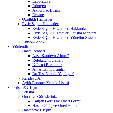
Laboratuvar
Röntgen
Akılcı İlaç Birimi
Eczane
Özellikli Hizmetler
Evde Sağlık Hizmetleri
Evde Sağlık Hizmetleri Hakkında
Evde Sağlık Hizmetleri İletişim Merkezi
Evde Sağlık Hizmetleri Yönetim Sistemi
Anne&Bebek
Yönlendirme
Hasta Rehberi
Nasıl Randevu Alırım?
Refekatçı Kuralları
Nöbetçi Eczaneler
Anlaşmalı Kurumlar
Bu Test Nerede Yapılıyor?
Randevu Al
Aylık Personel Yemek Listesi
İletişim&Ulaşım
İletişim
Öneri ve Görüşleriniz
Çalışan Görüş ve Öneri Formu
Hasta Görüş ve Öneri Formu
Hastaneye Ulaşım