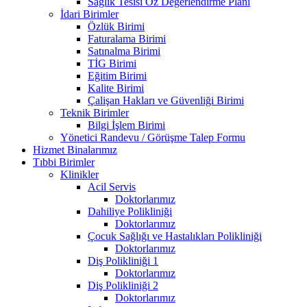
Sağlık Tesisi Öz Değerlendirme Planı
İdari Birimler
Özlük Birimi
Faturalama Birimi
Satınalma Birimi
TİG Birimi
Eğitim Birimi
Kalite Birimi
Çalişan Hakları ve Güvenliği Birimi
Teknik Birimler
Bilgi İşlem Birimi
Yönetici Randevu / Görüşme Talep Formu
Hizmet Binalarımız
Tıbbi Birimler
Klinikler
Acil Servis
Doktorlarımız
Dahiliye Polikliniği
Doktorlarımız
Çocuk Sağlığı ve Hastalıkları Polikliniği
Doktorlarımız
Diş Polikliniği 1
Doktorlarımız
Diş Polikliniği 2
Doktorlarımız