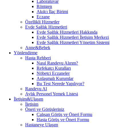
Laboratuvar
Röntgen
Akılcı İlaç Birimi
Eczane
Özellikli Hizmetler
Evde Sağlık Hizmetleri
Evde Sağlık Hizmetleri Hakkında
Evde Sağlık Hizmetleri İletişim Merkezi
Evde Sağlık Hizmetleri Yönetim Sistemi
Anne&Bebek
Yönlendirme
Hasta Rehberi
Nasıl Randevu Alırım?
Refekatçı Kuralları
Nöbetçi Eczaneler
Anlaşmalı Kurumlar
Bu Test Nerede Yapılıyor?
Randevu Al
Aylık Personel Yemek Listesi
İletişim&Ulaşım
İletişim
Öneri ve Görüşleriniz
Çalışan Görüş ve Öneri Formu
Hasta Görüş ve Öneri Formu
Hastaneye Ulaşım