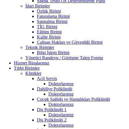
Sağlık Tesisi Öz Değerlendirme Planı
İdari Birimler
Özlük Birimi
Faturalama Birimi
Satınalma Birimi
TİG Birimi
Eğitim Birimi
Kalite Birimi
Çalişan Hakları ve Güvenliği Birimi
Teknik Birimler
Bilgi İşlem Birimi
Yönetici Randevu / Görüşme Talep Formu
Hizmet Binalarımız
Tıbbi Birimler
Klinikler
Acil Servis
Doktorlarımız
Dahiliye Polikliniği
Doktorlarımız
Çocuk Sağlığı ve Hastalıkları Polikliniği
Doktorlarımız
Diş Polikliniği 1
Doktorlarımız
Diş Polikliniği 2
Doktorlarımız