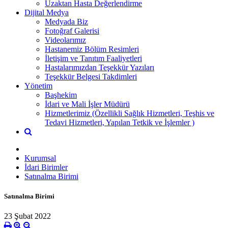
Uzaktan Hasta Değerlendirme
Dijital Medya
Medyada Biz
Fotoğraf Galerisi
Videolarımız
Hastanemiz Bölüm Resimleri
İletişim ve Tanıtım Faaliyetleri
Hastalarımızdan Teşekkür Yazıları
Teşekkür Belgesi Takdimleri
Yönetim
Başhekim
İdari ve Mali İşler Müdürü
Hizmetlerimiz (Özellikli Sağlık Hizmetleri, Teşhis ve
Tedavi Hizmetleri, Yapılan Tetkik ve İşlemler )
Kurumsal
İdari Birimler
Satınalma Birimi
Satınalma Birimi
23 Şubat 2022