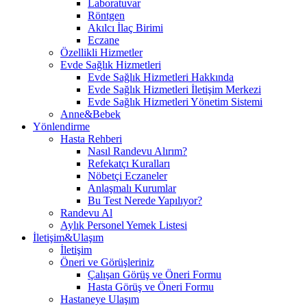
Laboratuvar
Röntgen
Akılcı İlaç Birimi
Eczane
Özellikli Hizmetler
Evde Sağlık Hizmetleri
Evde Sağlık Hizmetleri Hakkında
Evde Sağlık Hizmetleri İletişim Merkezi
Evde Sağlık Hizmetleri Yönetim Sistemi
Anne&Bebek
Yönlendirme
Hasta Rehberi
Nasıl Randevu Alırım?
Refekatçı Kuralları
Nöbetçi Eczaneler
Anlaşmalı Kurumlar
Bu Test Nerede Yapılıyor?
Randevu Al
Aylık Personel Yemek Listesi
İletişim&Ulaşım
İletişim
Öneri ve Görüşleriniz
Çalışan Görüş ve Öneri Formu
Hasta Görüş ve Öneri Formu
Hastaneye Ulaşım