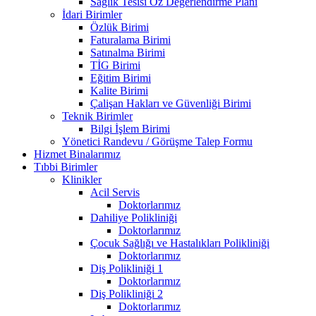
Sağlık Tesisi Öz Değerlendirme Planı
İdari Birimler
Özlük Birimi
Faturalama Birimi
Satınalma Birimi
TİG Birimi
Eğitim Birimi
Kalite Birimi
Çalişan Hakları ve Güvenliği Birimi
Teknik Birimler
Bilgi İşlem Birimi
Yönetici Randevu / Görüşme Talep Formu
Hizmet Binalarımız
Tıbbi Birimler
Klinikler
Acil Servis
Doktorlarımız
Dahiliye Polikliniği
Doktorlarımız
Çocuk Sağlığı ve Hastalıkları Polikliniği
Doktorlarımız
Diş Polikliniği 1
Doktorlarımız
Diş Polikliniği 2
Doktorlarımız