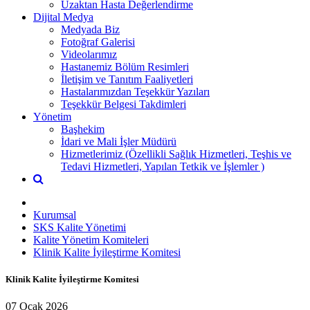
Uzaktan Hasta Değerlendirme
Dijital Medya
Medyada Biz
Fotoğraf Galerisi
Videolarımız
Hastanemiz Bölüm Resimleri
İletişim ve Tanıtım Faaliyetleri
Hastalarımızdan Teşekkür Yazıları
Teşekkür Belgesi Takdimleri
Yönetim
Başhekim
İdari ve Mali İşler Müdürü
Hizmetlerimiz (Özellikli Sağlık Hizmetleri, Teşhis ve
Tedavi Hizmetleri, Yapılan Tetkik ve İşlemler )
Kurumsal
SKS Kalite Yönetimi
Kalite Yönetim Komiteleri
Klinik Kalite İyileştirme Komitesi
Klinik Kalite İyileştirme Komitesi
07 Ocak 2026