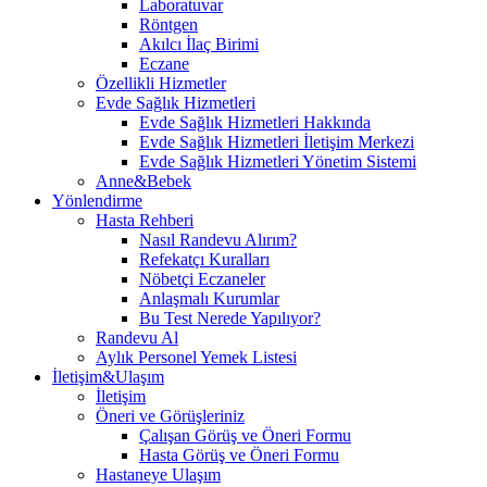
Laboratuvar
Röntgen
Akılcı İlaç Birimi
Eczane
Özellikli Hizmetler
Evde Sağlık Hizmetleri
Evde Sağlık Hizmetleri Hakkında
Evde Sağlık Hizmetleri İletişim Merkezi
Evde Sağlık Hizmetleri Yönetim Sistemi
Anne&Bebek
Yönlendirme
Hasta Rehberi
Nasıl Randevu Alırım?
Refekatçı Kuralları
Nöbetçi Eczaneler
Anlaşmalı Kurumlar
Bu Test Nerede Yapılıyor?
Randevu Al
Aylık Personel Yemek Listesi
İletişim&Ulaşım
İletişim
Öneri ve Görüşleriniz
Çalışan Görüş ve Öneri Formu
Hasta Görüş ve Öneri Formu
Hastaneye Ulaşım