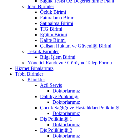
Sağlık Tesisi Öz Değerlendirme Planı
İdari Birimler
Özlük Birimi
Faturalama Birimi
Satınalma Birimi
TİG Birimi
Eğitim Birimi
Kalite Birimi
Çalişan Hakları ve Güvenliği Birimi
Teknik Birimler
Bilgi İşlem Birimi
Yönetici Randevu / Görüşme Talep Formu
Hizmet Binalarımız
Tıbbi Birimler
Klinikler
Acil Servis
Doktorlarımız
Dahiliye Polikliniği
Doktorlarımız
Çocuk Sağlığı ve Hastalıkları Polikliniği
Doktorlarımız
Diş Polikliniği 1
Doktorlarımız
Diş Polikliniği 2
Doktorlarımız