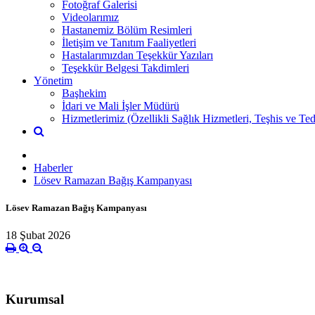
Fotoğraf Galerisi
Videolarımız
Hastanemiz Bölüm Resimleri
İletişim ve Tanıtım Faaliyetleri
Hastalarımızdan Teşekkür Yazıları
Teşekkür Belgesi Takdimleri
Yönetim
Başhekim
İdari ve Mali İşler Müdürü
Hizmetlerimiz (Özellikli Sağlık Hizmetleri, Teşhis ve Ted
Haberler
Lösev Ramazan Bağış Kampanyası
Lösev Ramazan Bağış Kampanyası
18 Şubat 2026
Kurumsal