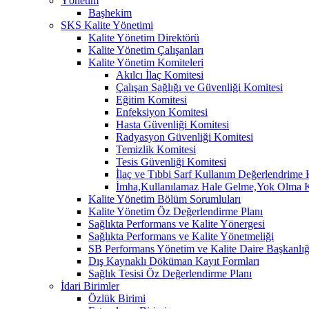
Yönetim
Başhekim
SKS Kalite Yönetimi
Kalite Yönetim Direktörü
Kalite Yönetim Çalışanları
Kalite Yönetim Komiteleri
Akılcı İlaç Komitesi
Çalışan Sağlığı ve Güvenliği Komitesi
Eğitim Komitesi
Enfeksiyon Komitesi
Hasta Güvenliği Komitesi
Radyasyon Güvenliği Komitesi
Temizlik Komitesi
Tesis Güvenliği Komitesi
İlaç ve Tıbbi Sarf Kullanım Değerlendrime 
İmha,Kullanılamaz Hale Gelme,Yok Olma K
Kalite Yönetim Bölüm Sorumluları
Kalite Yönetim Öz Değerlendirme Planı
Sağlıkta Performans ve Kalite Yönergesi
Sağlıkta Performans ve Kalite Yönetmeliği
SB Performans Yönetim ve Kalite Daire Başkanlığ
Dış Kaynaklı Döküman Kayıt Formları
Sağlık Tesisi Öz Değerlendirme Planı
İdari Birimler
Özlük Birimi