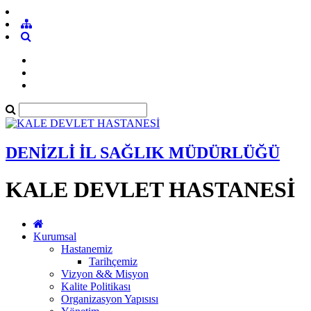
DENİZLİ İL SAĞLIK MÜDÜRLÜĞÜ
KALE DEVLET HASTANESİ
Kurumsal
Hastanemiz
Tarihçemiz
Vizyon && Misyon
Kalite Politikası
Organizasyon Yapısısı