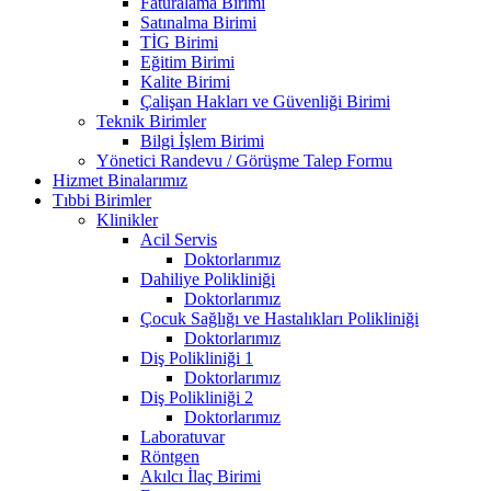
Faturalama Birimi
Satınalma Birimi
TİG Birimi
Eğitim Birimi
Kalite Birimi
Çalişan Hakları ve Güvenliği Birimi
Teknik Birimler
Bilgi İşlem Birimi
Yönetici Randevu / Görüşme Talep Formu
Hizmet Binalarımız
Tıbbi Birimler
Klinikler
Acil Servis
Doktorlarımız
Dahiliye Polikliniği
Doktorlarımız
Çocuk Sağlığı ve Hastalıkları Polikliniği
Doktorlarımız
Diş Polikliniği 1
Doktorlarımız
Diş Polikliniği 2
Doktorlarımız
Laboratuvar
Röntgen
Akılcı İlaç Birimi